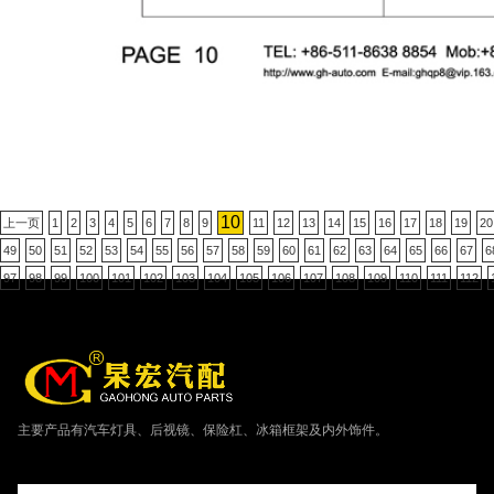
10
上一页
1
2
3
4
5
6
7
8
9
11
12
13
14
15
16
17
18
19
20
49
50
51
52
53
54
55
56
57
58
59
60
61
62
63
64
65
66
67
6
97
98
99
100
101
102
103
104
105
106
107
108
109
110
111
112
主要产品有汽车灯具、后视镜、保险杠、冰箱框架及内外饰件。