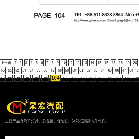
上一页
1
2
3
4
5
6
7
8
9
10
11
12
13
14
15
16
17
18
19
20
50
51
52
53
54
55
56
57
58
59
60
61
62
63
64
65
66
67
68
6
104
98
99
100
101
102
103
105
106
107
108
109
110
111
112
113
主要产品有汽车灯具、后视镜、保险杠、冰箱框架及内外饰件。