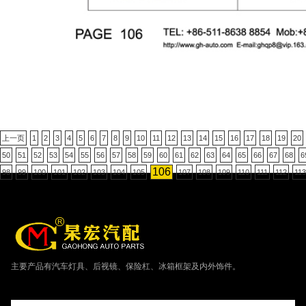
上一页
1
2
3
4
5
6
7
8
9
10
11
12
13
14
15
16
17
18
19
20
50
51
52
53
54
55
56
57
58
59
60
61
62
63
64
65
66
67
68
6
106
98
99
100
101
102
103
104
105
107
108
109
110
111
112
113
主要产品有汽车灯具、后视镜、保险杠、冰箱框架及内外饰件。