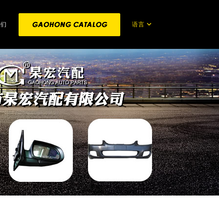
语言
我们