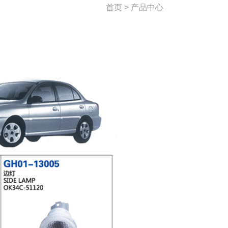
首页 > 产品中心