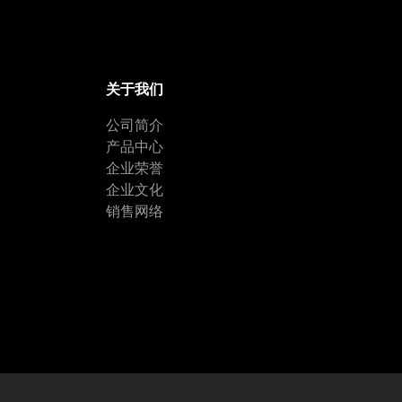
关于我们
公司简介
产品中心
企业荣誉
企业文化
销售网络