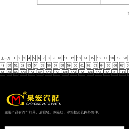
上一页
1
2
3
4
5
6
7
8
9
10
11
12
13
14
15
16
17
18
19
20
49
50
51
52
53
54
55
56
57
58
59
60
61
62
63
64
65
66
67
6
97
98
99
100
101
102
103
104
105
106
107
108
109
110
111
112
主要产品有汽车灯具、后视镜、保险杠、冰箱框架及内外饰件。