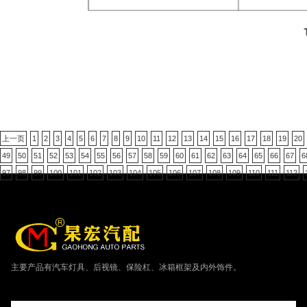
上一页
1
2
3
4
5
6
7
8
9
10
11
12
13
14
15
16
17
18
19
20
49
50
51
52
53
54
55
56
57
58
59
60
61
62
63
64
65
66
67
6
97
98
99
100
101
102
103
104
105
106
107
108
109
110
111
112
主要产品有汽车灯具、后视镜、保险杠、冰箱框架及内外饰件。