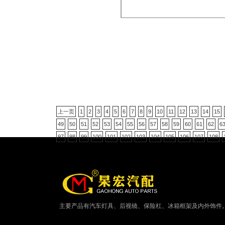
上一页
1
2
3
4
5
6
7
8
9
10
11
12
13
14
15
49
50
51
52
53
54
55
56
57
58
59
60
61
62
6
97
98
99
100
101
102
103
104
105
106
107
108
主要产品有汽车灯具、后视镜、保险杠、冰箱框架及内外饰件