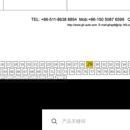
29
16
17
18
19
20
21
22
23
24
25
26
27
28
30
31
32
33
34
3
64
65
66
67
68
69
70
71
72
73
74
75
76
77
78
79
80
81
82
109
110
111
112
113
114
115
下一页
。