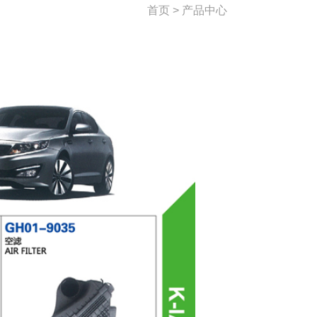
首页 > 产品中心