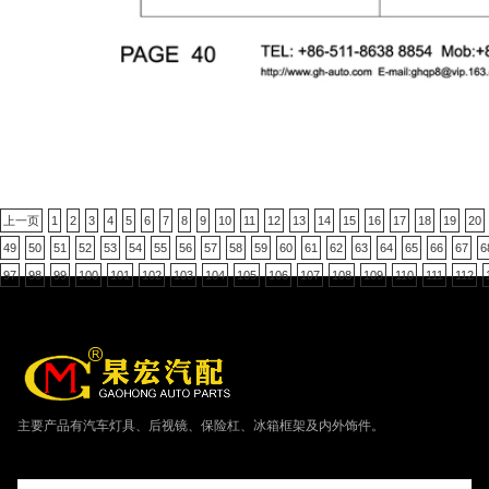
上一页
1
2
3
4
5
6
7
8
9
10
11
12
13
14
15
16
17
18
19
20
49
50
51
52
53
54
55
56
57
58
59
60
61
62
63
64
65
66
67
6
97
98
99
100
101
102
103
104
105
106
107
108
109
110
111
112
主要产品有汽车灯具、后视镜、保险杠、冰箱框架及内外饰件。