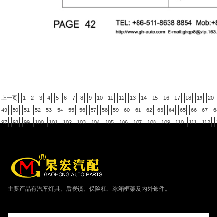
上一页
1
2
3
4
5
6
7
8
9
10
11
12
13
14
15
16
17
18
19
20
49
50
51
52
53
54
55
56
57
58
59
60
61
62
63
64
65
66
67
6
97
98
99
100
101
102
103
104
105
106
107
108
109
110
111
112
主要产品有汽车灯具、后视镜、保险杠、冰箱框架及内外饰件。