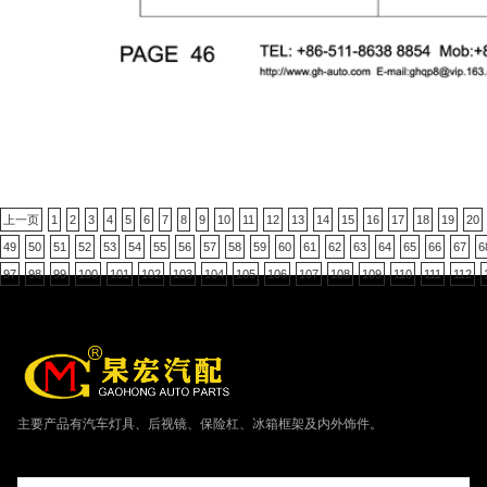
上一页
1
2
3
4
5
6
7
8
9
10
11
12
13
14
15
16
17
18
19
20
49
50
51
52
53
54
55
56
57
58
59
60
61
62
63
64
65
66
67
6
97
98
99
100
101
102
103
104
105
106
107
108
109
110
111
112
主要产品有汽车灯具、后视镜、保险杠、冰箱框架及内外饰件。