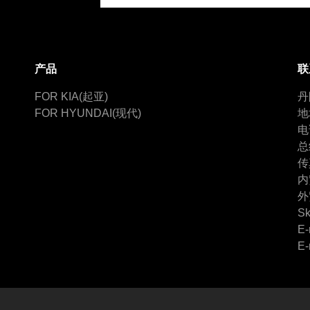
产品
联
FOR KIA(起亚)
丹
FOR HYUNDAI(现代)
地
电
总
传
内
外
Sk
E-
E-