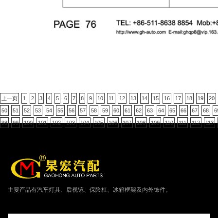
上一页
1
2
3
4
5
6
7
8
9
10
11
12
13
14
15
16
17
18
19
20
50
51
52
53
54
55
56
57
58
59
60
61
62
63
64
65
66
67
68
6
98
99
100
101
102
103
104
105
106
107
108
109
110
111
112
113
主要产品有汽车灯具、后视镜、保险杠、冰箱框架及内外饰件。