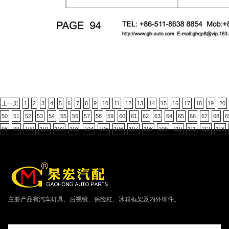
上一页
1
2
3
4
5
6
7
8
9
10
11
12
13
14
15
16
17
18
19
20
50
51
52
53
54
55
56
57
58
59
60
61
62
63
64
65
66
67
68
6
98
99
100
101
102
103
104
105
106
107
108
109
110
111
112
113
主要产品有汽车灯具、后视镜、保险杠、冰箱框架及内外饰件。