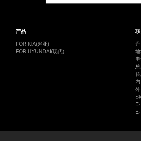
产品
联
FOR KIA(起亚)
丹
FOR HYUNDAI(现代)
地
电
总
传
内
外
Sk
E-
E-