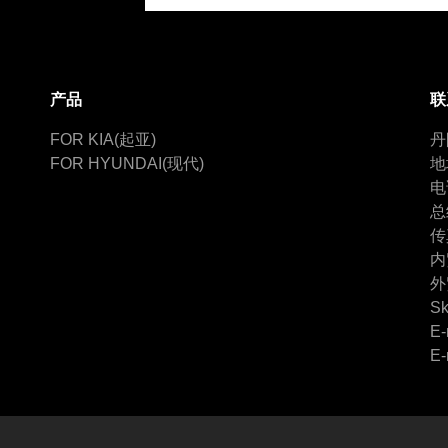
产品
联
FOR KIA(起亚)
丹
FOR HYUNDAI(现代)
地
电
总
传
内
外
Sk
E-
E-