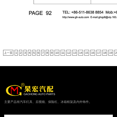
上一页
1
2
3
4
5
6
7
8
9
10
11
12
13
14
15
16
17
18
19
2
主要产品有汽车灯具、后视镜、保险杠、冰箱框架及内外饰件。