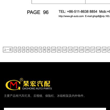
上一页
1
2
3
4
5
6
7
8
9
10
11
12
13
14
15
16
17
18
19
2
主要产品有汽车灯具、后视镜、保险杠、冰箱框架及内外饰件。