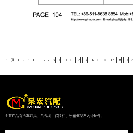
上一页
1
2
3
4
5
6
7
8
9
10
11
12
13
14
15
16
17
18
19
2
主要产品有汽车灯具、后视镜、保险杠、冰箱框架及内外饰件。