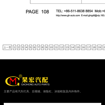
上一页
1
2
3
4
5
6
7
8
9
10
11
12
13
14
15
16
17
18
19
2
主要产品有汽车灯具、后视镜、保险杠、冰箱框架及内外饰件。