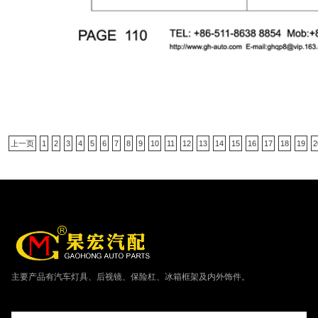
上一页
1
2
3
4
5
6
7
8
9
10
11
12
13
14
15
16
17
18
19
2
主要产品有汽车灯具、后视镜、保险杠、冰箱框架及内外饰件。