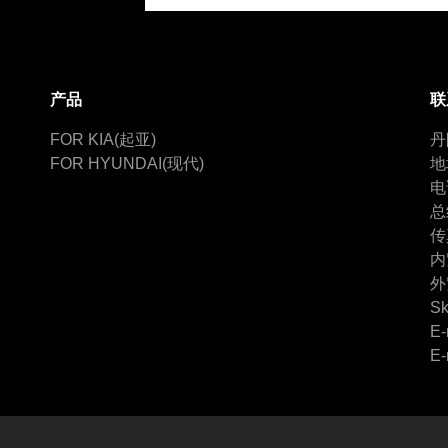
产品
联
FOR KIA(起亚)
丹
FOR HYUNDAI(现代)
地
电
总
传
内
外
Sk
E-
E-