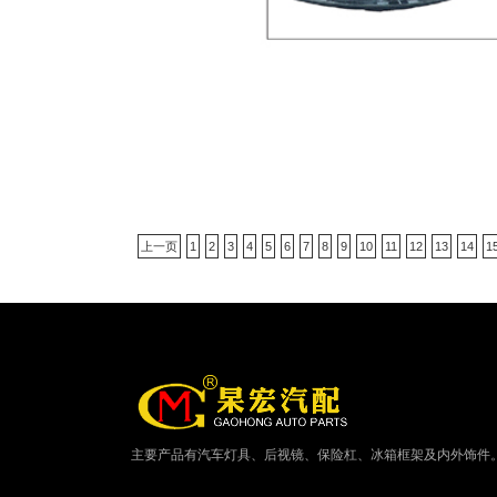
上一页
1
2
3
4
5
6
7
8
9
10
11
12
13
14
1
主要产品有汽车灯具、后视镜、保险杠、冰箱框架及内外饰件