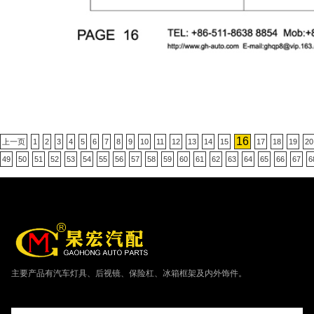
16
上一页
1
2
3
4
5
6
7
8
9
10
11
12
13
14
15
17
18
19
20
49
50
51
52
53
54
55
56
57
58
59
60
61
62
63
64
65
66
67
6
主要产品有汽车灯具、后视镜、保险杠、冰箱框架及内外饰件。