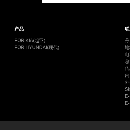
产品
联
FOR KIA(起亚)
丹
FOR HYUNDAI(现代)
地
电
总
传
内
外
Sk
E-
E-