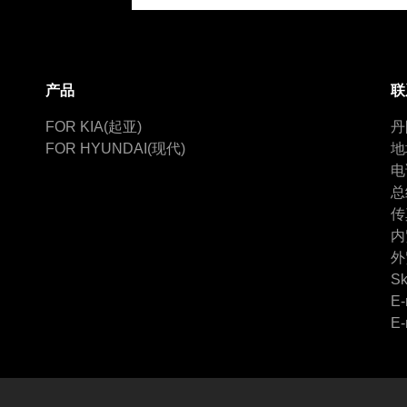
产品
联
FOR KIA(起亚)
丹
FOR HYUNDAI(现代)
地
电
总
传
内
外
Sk
E-
E-