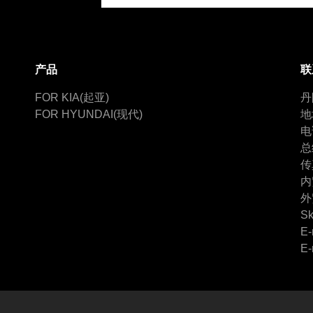
产品
联
FOR KIA(起亚)
丹
FOR HYUNDAI(现代)
地
电
总
传
内
外
Sk
E-
E-