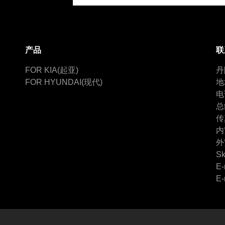
产品
联
FOR KIA(起亚)
丹
FOR HYUNDAI(现代)
地
电
总
传
内
外
Sk
E-
E-