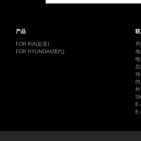
产品
联
FOR KIA(起亚)
丹
FOR HYUNDAI(现代)
地
电
总
传
内
外
Sk
E-
E-