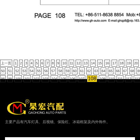
上一页
1
2
3
4
5
6
7
8
9
10
11
12
13
14
15
16
17
18
19
20
50
51
52
53
54
55
56
57
58
59
60
61
62
63
64
65
66
67
68
6
108
98
99
100
101
102
103
104
105
106
107
109
110
111
112
113
主要产品有汽车灯具、后视镜、保险杠、冰箱框架及内外饰件。