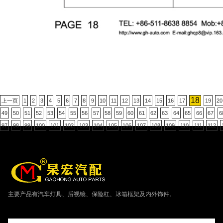
18
上一页
1
2
3
4
5
6
7
8
9
10
11
12
13
14
15
16
17
19
20
49
50
51
52
53
54
55
56
57
58
59
60
61
62
63
64
65
66
67
6
97
98
99
100
101
102
103
104
105
106
107
108
109
110
111
112
主要产品有汽车灯具、后视镜、保险杠、冰箱框架及内外饰件。