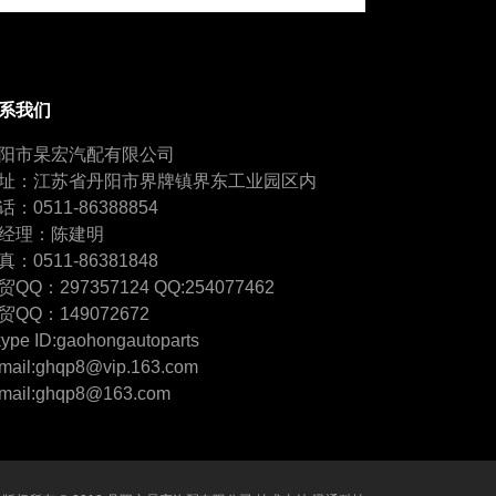
系我们
阳市杲宏汽配有限公司
址：江苏省丹阳市界牌镇界东工业园区内
话：0511-86388854
经理：陈建明
真：0511-86381848
贸QQ：297357124 QQ:254077462
贸QQ：149072672
ype ID:gaohongautoparts
mail:ghqp8@vip.163.com
mail:ghqp8@163.com