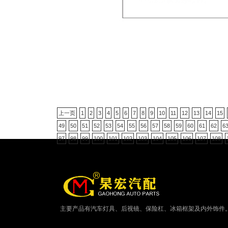
上一页
1
2
3
4
5
6
7
8
9
10
11
12
13
14
15
49
50
51
52
53
54
55
56
57
58
59
60
61
62
6
97
98
99
100
101
102
103
104
105
106
107
108
主要产品有汽车灯具、后视镜、保险杠、冰箱框架及内外饰件