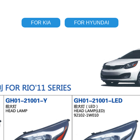
FOR KIA
FOR HYUNDAI