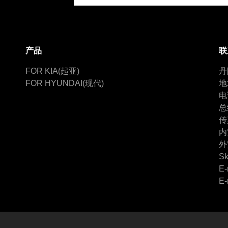
产品
联
FOR KIA(起亚)
丹
FOR HYUNDAI(现代)
地
电
总
传
内
外
Sk
E-
E-