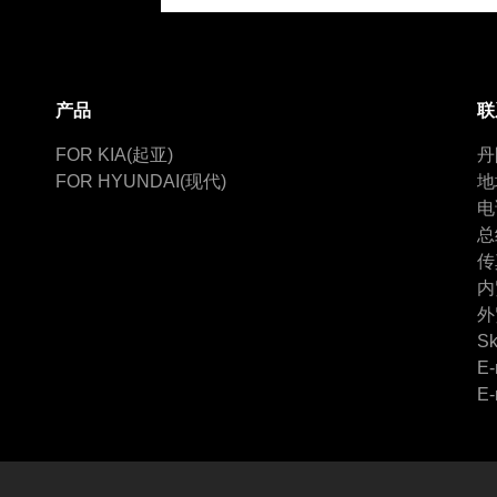
产品
联
FOR KIA(起亚)
丹
FOR HYUNDAI(现代)
地
电
总
传
内
外
Sk
E-
E-