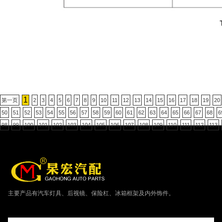
1
第一页
2
3
4
5
6
7
8
9
10
11
12
13
14
15
16
17
18
19
20
50
51
52
53
54
55
56
57
58
59
60
61
62
63
64
65
66
67
68
6
98
99
100
101
102
103
104
105
106
107
108
109
110
111
112
113
主要产品有汽车灯具、后视镜、保险杠、冰箱框架及内外饰件。