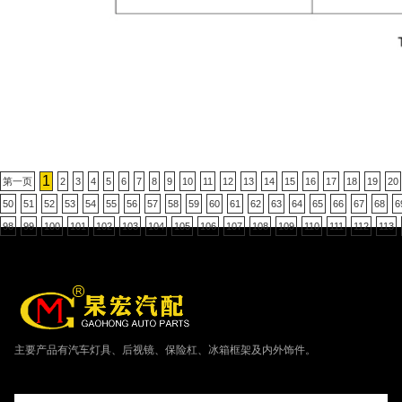
1
第一页
2
3
4
5
6
7
8
9
10
11
12
13
14
15
16
17
18
19
20
50
51
52
53
54
55
56
57
58
59
60
61
62
63
64
65
66
67
68
6
98
99
100
101
102
103
104
105
106
107
108
109
110
111
112
113
主要产品有汽车灯具、后视镜、保险杠、冰箱框架及内外饰件。